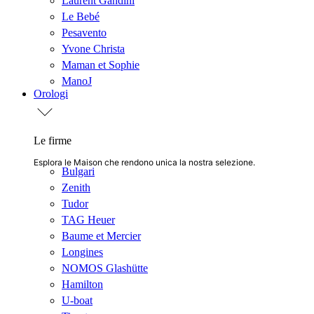
Laurent Gandini
Le Bebé
Pesavento
Yvone Christa
Maman et Sophie
ManoJ
Orologi
Le firme
Esplora le Maison che rendono unica la nostra selezione.
Bulgari
Zenith
Tudor
TAG Heuer
Baume et Mercier
Longines
NOMOS Glashütte
Hamilton
U-boat