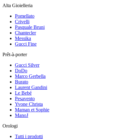
Alta Gioielleria
Pomellato
Crivelli
Pasquale Bruni
Chantecler
Messika
Gucci Fine
Prêt-à-porter
Gucci Silver
DoDo
Marco Gerbella
Burato
Laurent Gandini
Le Bebé
Pesavento
Yvone Christa
Maman et Sophie
ManoJ
Orologi
Tutti i prodotti