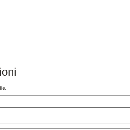
ioni
le.