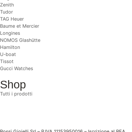
Zenith
Tudor
TAG Heuer
Baume et Mercier
Longines
NOMOS Glashütte
Hamilton
U-boat
Tissot
Gucci Watches
Shop
Tutti i prodotti
Rossi Gioielli Srl – P.IVA 11153950016 – Iscrizione al REA